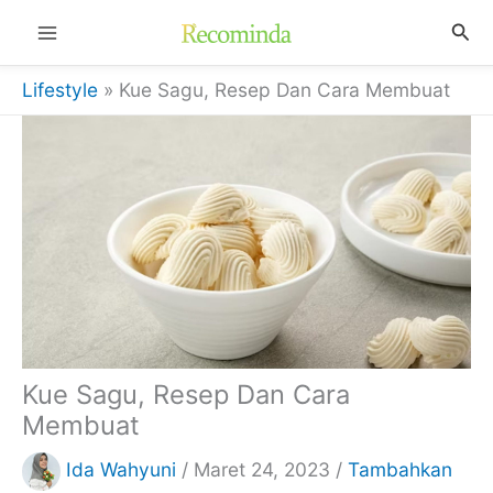
Lewati
Cari
Table
ke
of
Contents
konten
Lifestyle
»
Kue Sagu, Resep Dan Cara Membuat
Kue Sagu, Resep Dan Cara
Membuat
Ida Wahyuni
/
Maret 24, 2023
/
Tambahkan