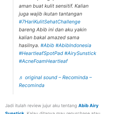
aman buat kulit sensitif. Kalian
juga wajib ikutan tantangan
#7HariKulitSehatChallenge
bareng Abib ini dan aku yakin
kalian bakal amazed sama
hasilnya.
#Abib
#AbibIndonesia
#HeartleafSpotPad
#AirySunstick
#AcneFoamHeartleaf
♬ original sound – Recominda –
Recominda
Jadi itulah review jujur aku tentang
Abib Airy
Sunstick
. Kalau ditanya mau repurchase atau